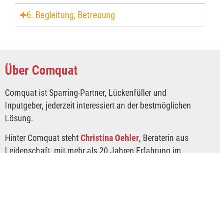
6. Begleitung, Betreuung
Über Comquat
Comquat ist Sparring-Partner, Lückenfüller und
Inputgeber, jederzeit interessiert an der bestmöglichen
Lösung.
Hinter Comquat steht
Christina Oehler
, Beraterin aus
Leidenschaft, mit mehr als 20 Jahren Erfahrung im
Marketing- und Kommunikationsbereich. Dazu kommen
jede Menge Freude und Erfolge im Markenaufbau, bei
der Erarbeitung und Umsetzung von strategischen
Marketing-Maßnahmen mit starkem digitalem Fokus,
sowie beim Aufbau und der Führung schlagkräftiger